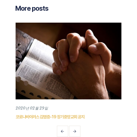
More posts
2020년 02월 29일
202
코로나바이러스 감염증-19 장기중앙교회 공지
201