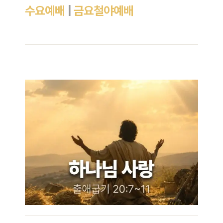
수요예배
|
금요철야예배