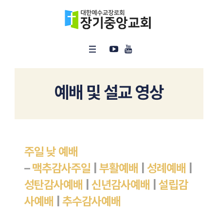
예배 및 설교 영상
주일 낮 예배
–
맥추감사주일
|
부활예배
|
성례예배
|
성탄감사예배
|
신년감사예배
|
설립감
사예배
|
추수감사예배