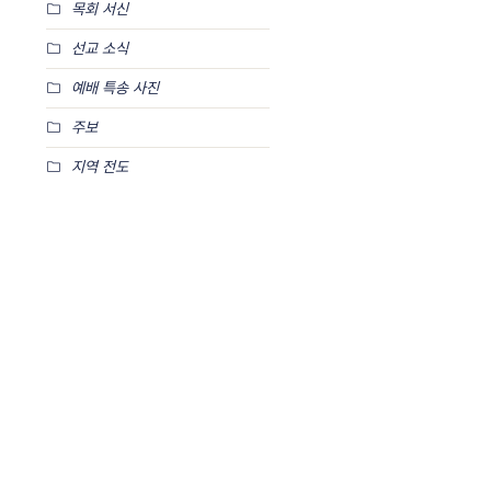
목회 서신
선교 소식
예배 특송 사진
주보
지역 전도