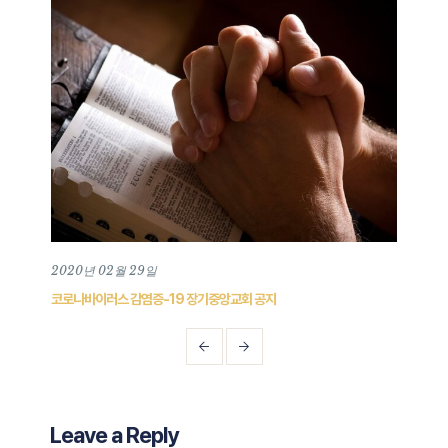
2020년 02월 29일
202
코로나바이러스 감염증-19 장기중앙교회 공지
장기중
Leave a Reply