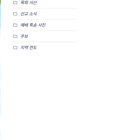
목회 서신
선교 소식
예배 특송 사진
주보
지역 전도