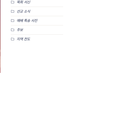
목회 서신
선교 소식
예배 특송 사진
주보
지역 전도