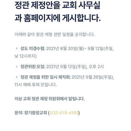
정관 제정안을 교회 사무실
과 홈페이지에 게시합니다.
아래와 같이 정관 제정 관련 일정을 공지합니다.
성도 의겸수렴
:
2021년 8
월
30
일(월)
~ 9
월
12
일
(주일,
낮
12
시까지
)
정관위원 모임
:
2021년 9
월
12
일(주일)
,
오후
2
시
정관 제정을 위한 임시 제직회
:
2021년
9
월
26
일
(
주일
),
11
시 예배 후에 모입니다.
이상 교회 정관 제정 위원회에서 알립니다.
문의: 장기중앙교회 (
032-515-4193
)