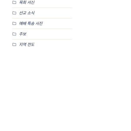
목회 서신
선교 소식
예배 특송 사진
주보
지역 전도