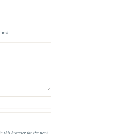
shed.
n this browser for the next