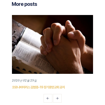
More posts
2020년 02월 29일
202
코로나바이러스 감염증-19 장기중앙교회 공지
202