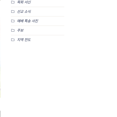
목회 서신
선교 소식
예배 특송 사진
주보
지역 전도