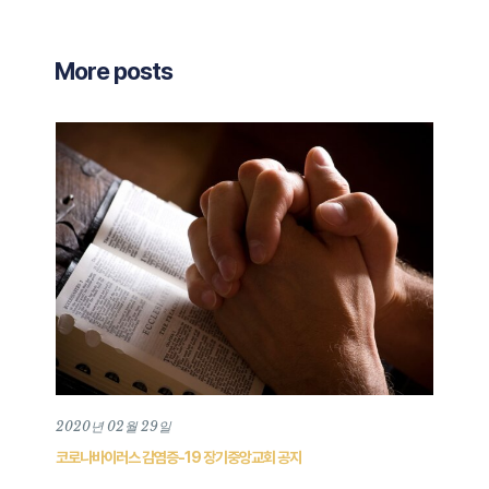
More posts
2020년 02월 29일
202
코로나바이러스 감염증-19 장기중앙교회 공지
201