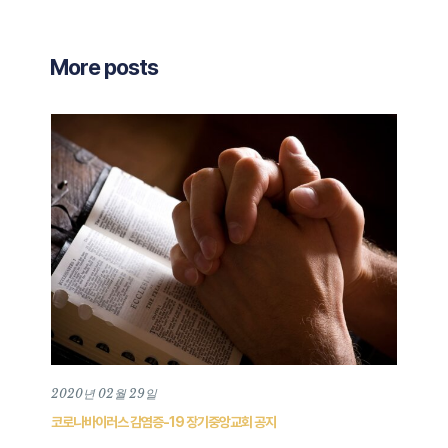
More posts
2020년 02월 29일
202
코로나바이러스 감염증-19 장기중앙교회 공지
202