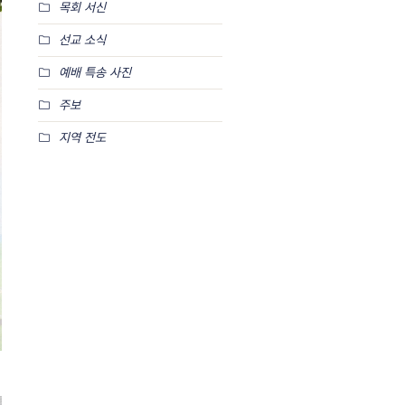
목회 서신
선교 소식
예배 특송 사진
주보
지역 전도