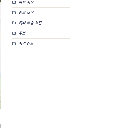
목회 서신
선교 소식
예배 특송 사진
주보
지역 전도