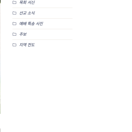
목회 서신
선교 소식
예배 특송 사진
주보
지역 전도