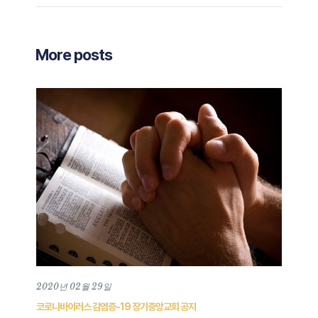
More posts
2020년 02월 29일
202
코로나바이러스 감염증-19 장기중앙교회 공지
장기중