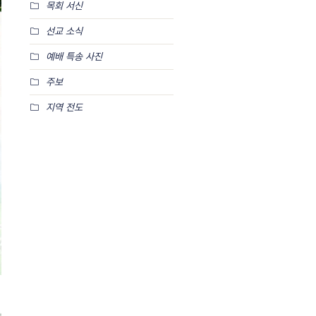
목회 서신
선교 소식
예배 특송 사진
주보
지역 전도