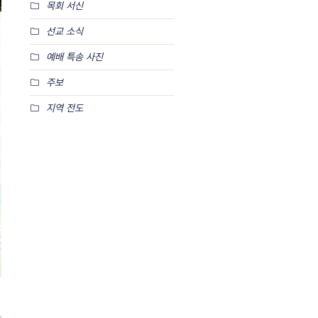
목회 서신
선교 소식
예배 특송 사진
주보
지역 전도