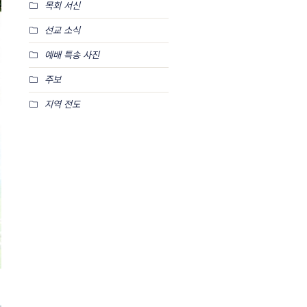
목회 서신
선교 소식
예배 특송 사진
주보
지역 전도