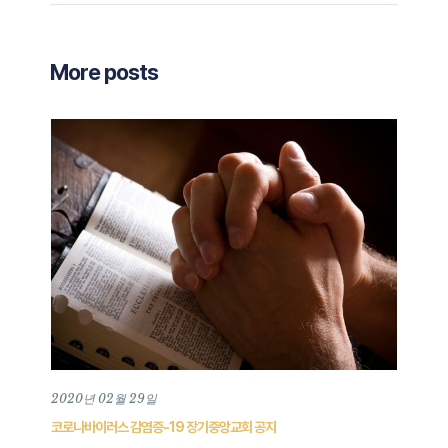
More posts
2020년 02월 29일
202
코로나바이러스 감염증-19 장기중앙교회 공지
202