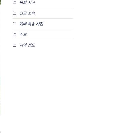
목회 서신
선교 소식
예배 특송 사진
주보
지역 전도