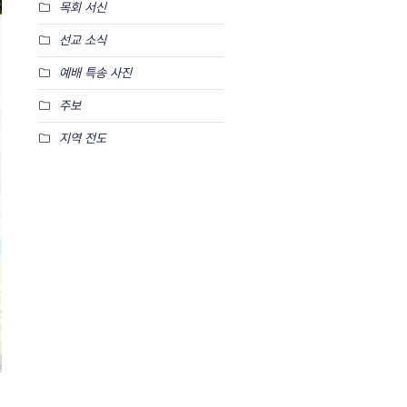
목회 서신
선교 소식
예배 특송 사진
주보
지역 전도