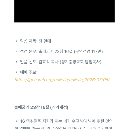
말씀 제목: 첫 열매
성경 본문: 출애굽기 23장 16절 (구약성경 117면)
말씀 선포: 김효석 목사 (장기중앙교회 담임목사)
예배 주보:
https://jgchurch.org/bulletin/bulletin_2026-07-05/
출애굽기 23장 16절 (개역개정)
16
맥추절을 지키라 이는 네가 수고하여 밭에 뿌린 것의
첫 열매를 거둠이니라 수장절을 지키라 이는 네가 수고하여