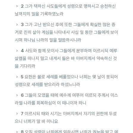
2
그가 택하신 사도들에게 성령으로 명하시고 승천하신
날까지의 일을 기록하였노라
3
그가 고난 받으신 후에 또한 그들에게 확실한 많은 증
거로 친히 살아 계심을 나타내사 사십 일 동안 그들에게 보이
시며 하나님 나라의 일을 말씀하시니라
4
사도와 함께 모이사 그들에게 분부하여 이르시되 예루
살렘을 떠나지 말고 내게서 들은 바 아버지께서 약속하신 것
을 기다리라
5
요한은 물로 세례를 베풀었으나 너희는 몇 날이 못되어
성령으로 세례를 받으리라 하셨느니라
6
그들이 모였을 때에 예수께 여쭈어 이르되 주께서 이스
라엘 나라를 회복하심이 이 때니이까 하니
7
이르시되 때와 시기는 아버지께서 자기의 권한에 두셨
으니 너희가 알 바 아니요
8
오직 성령이 너희에게 임하시면 너희가 권능을 받고 예