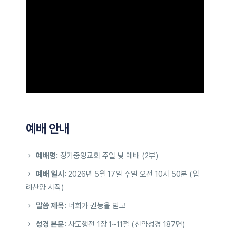
예배 안내
예배명:
장기중앙교회 주일 낮 예배 (2부)
예배 일시:
2026년 5월 17일 주일 오전 10시 50분 (입
례찬양 시작)
말씀 제목:
너희가 권능을 받고
성경 본문:
사도행전 1장 1~11절 (신약성경 187면)