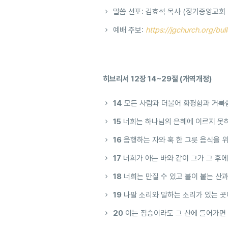
말씀 선포: 김효석 목사 (장기중앙교회
예배 주보:
https://jgchurch.org/bul
히브리서 12장 14~29절 (개역개정)
14
모든 사람과 더불어 화평함과 거룩
15
너희는 하나님의 은혜에 이르지 못하
16
음행하는 자와 혹 한 그릇 음식을 
17
너희가 아는 바와 같이 그가 그 후
18
너희는 만질 수 있고 불이 붙는 산
19
나팔 소리와 말하는 소리가 있는 곳
20
이는 짐승이라도 그 산에 들어가면