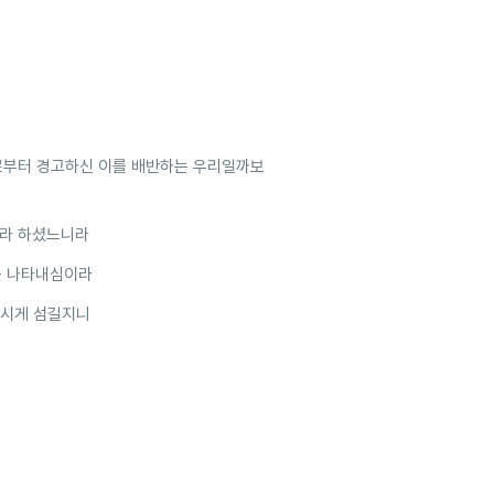
로부터 경고하신 이를 배반하는 우리일까보
리라 하셨느니라
을 나타내심이라
쁘시게 섬길지니