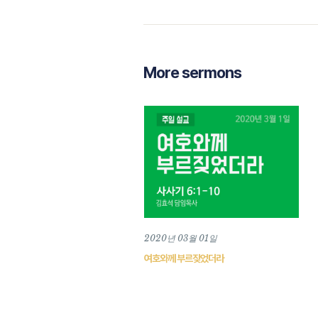
More sermons
2020년 03월 01일
여호와께 부르짖었더라