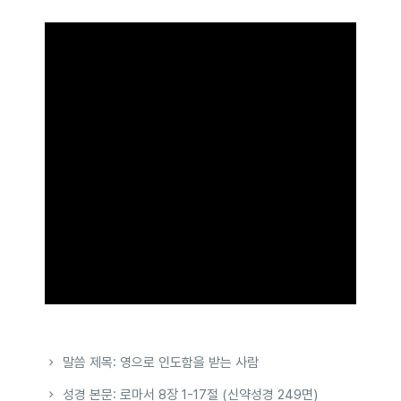
말씀 제목: 영으로 인도함을 받는 사람
성경 본문: 로마서 8장 1-17절 (신약성경 249면)