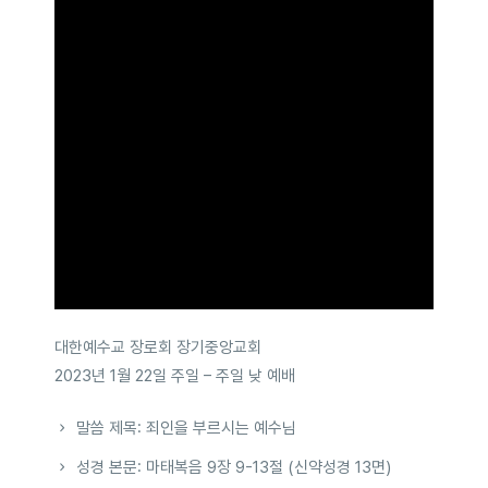
대한예수교 장로회 장기중앙교회
2023년 1월 22일 주일 – 주일 낮 예배
말씀 제목: 죄인을 부르시는 예수님
성경 본문: 마태복음 9장 9-13절 (신약성경 13면)