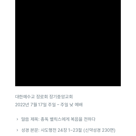
대한예수교 장로회 장기중앙교회
2022년 7월 17일 주일 – 주일 낮 예배
말씀 제목: 총독 벨릭스에게 복음을 전하다
성경 본문: 사도행전 24장 1~23절 (신약성경 230면)