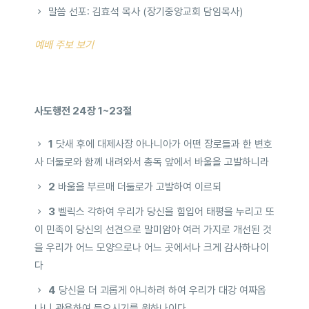
말씀 선포: 김효석 목사 (장기중앙교회 담임목사)
예배 주보 보기
사도행전 24장 1~23절
1
닷새 후에 대제사장 아나니아가 어떤 장로들과 한 변호
사 더둘로와 함께 내려와서 총독 앞에서 바울을 고발하니라
2
바울을 부르매 더둘로가 고발하여 이르되
3
벨릭스 각하여 우리가 당신을 힘입어 태평을 누리고 또
이 민족이 당신의 선견으로 말미암아 여러 가지로 개선된 것
을 우리가 어느 모양으로나 어느 곳에서나 크게 감사하나이
다
4
당신을 더 괴롭게 아니하려 하여 우리가 대강 여짜옵
나니 관용하여 들으시기를 원하나이다