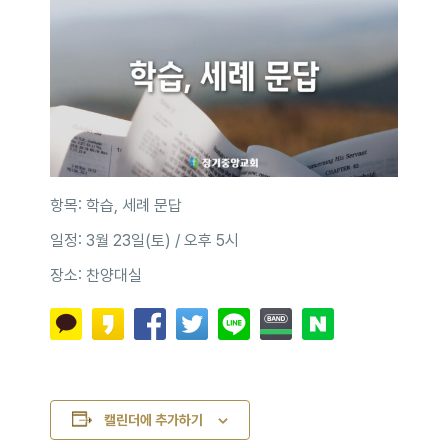
항목: 학습, 세례 문답
일정: 3월 23일(토) / 오후 5시
장소: 찬양대실
캘린더에 추가하기