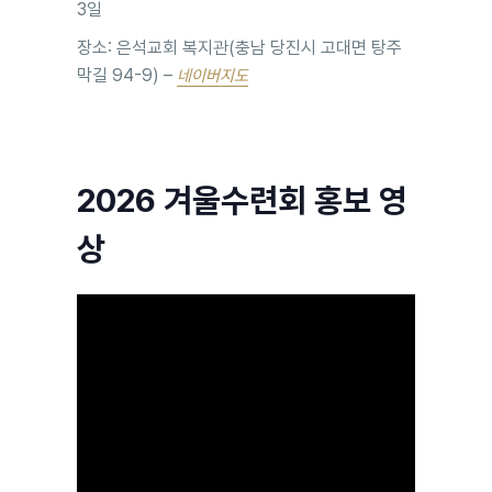
3일
장소: 은석교회 복지관(충남 당진시 고대면 탕주
막길 94-9) –
네이버지도
2026 겨울수련회 홍보 영
상