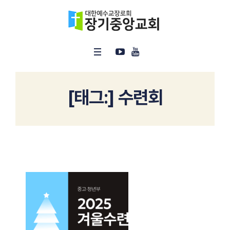
[태그:]
수련회